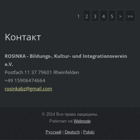
1
2
3
4
5
>
>>
Koнтакт
ROSINKA - Bildungs-, Kultur- und Integrationsverein
e.V.
Postfach 11 37 79601 Rheinfelden
+49 15906474664
rosinkab
z@gmail.
com
© 2014 Все права защищены.
Работает на
Webnode
Русский
|
Deutsch
|
Polski