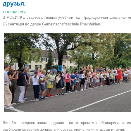
друзья.
17.09.2023 19:26
В РОСИНКЕ стартовал новый учебный год! Традиционная школьная ли
16 сентября во дворе Gemeinschaftsschule Rheinfelden.
Линейке предшествовал педсовет, на котором мы обговаривали пл
разбирали классные журналы и составляли списки классов и групп.