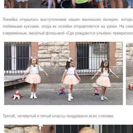
Линейка открылась выступлением наших маленьких балерин, которы
любимыми куклами, когда их хозяйки отправляются на уроки. На см
современные, весёлый флеш-моб «Где рождаются улыбки» превратился
Третий, четвёртый и пятый классы поздравили всех стихами.