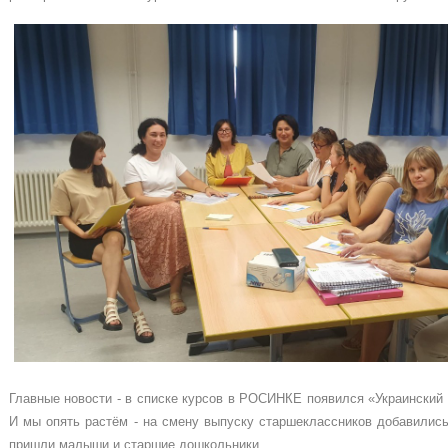
Главные новости - в списке курсов в РОСИНКЕ появился «Украинский 
И мы опять растём - на смену выпуску старшеклассников добавилис
пришли малыши и старшие дошкольники.