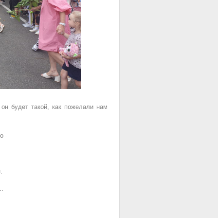
 он будет такой, как пожелали нам
о -
,
….