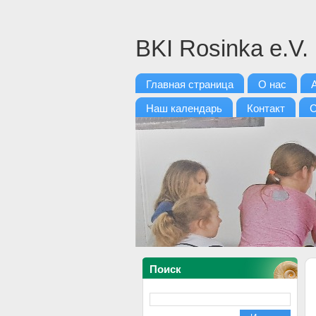
BKI Rosinka e.V.
Главная страница
О нас
Наш календарь
Контакт
С
Поиск