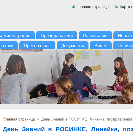
Главная страница
Карта 
Администрация
Преподаватели
Расписание
Новост
сылки
Пресса о нас
Документы
Видео
Полити
Главная страница
>
День Знаний в РОСИНКЕ. Линейка, поздравления 
День Знаний в РОСИНКЕ. Линейка, по