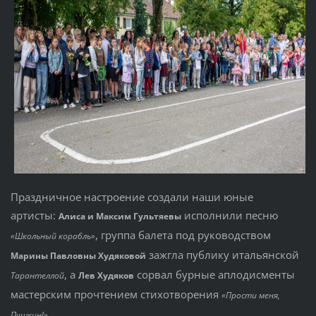
Праздничное настроение создали наши юные
артисты:
исполнили песню
Алиса и Максим Гультяевы
, группа балета под руководством
«Школьный корабль»
зажгла публику итальянской
Марины Павловны Худяковой
, а
сорвал бурные аплодисменты
Тарантеллой
Лев Худяков
мастерским прочтением стихотворения
«Прости меня,
.
Пушкин!»