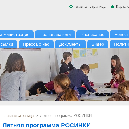
Главная страница
Карта 
Администрация
Преподаватели
Расписание
Новост
сылки
Пресса о нас
Документы
Видео
Полити
Главная страница
>
Летняя программа РОСИНКИ
Летняя программа РОСИНКИ