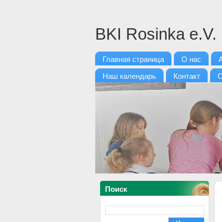
BKI Rosinka e.V.
Главная страница
О нас
Наш календарь
Контакт
С
Поиск