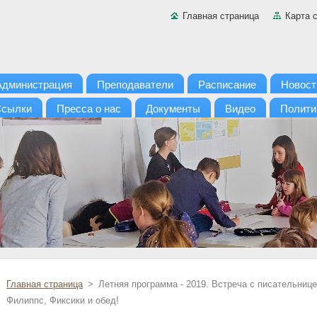
Главная страница
Карта 
Администрация
Преподаватели
Расписание
Новост
сылки
Пресса о нас
Документы
Видео
Полити
Главная страница
>
Летняя программа - 2019. Встреча с писательни
Филиппс, Фиксики и обед!