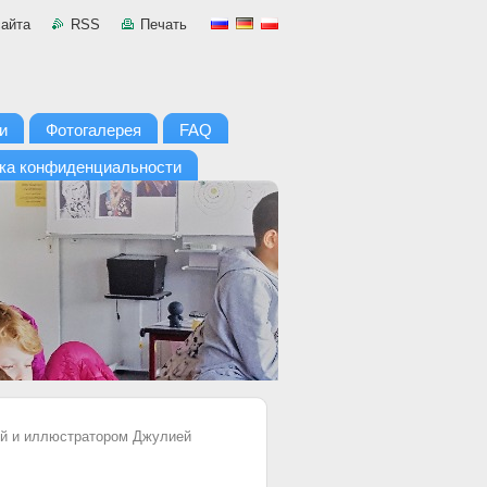
сайта
RSS
Печать
и
Фотогалерея
FAQ
ка конфиденциальности
цей и иллюстратором Джулией