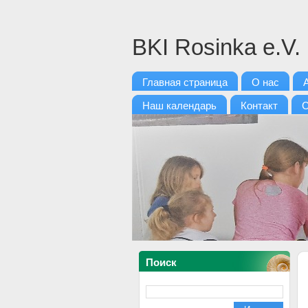
BKI Rosinka e.V.
Главная страница
О нас
Наш календарь
Контакт
С
Поиск