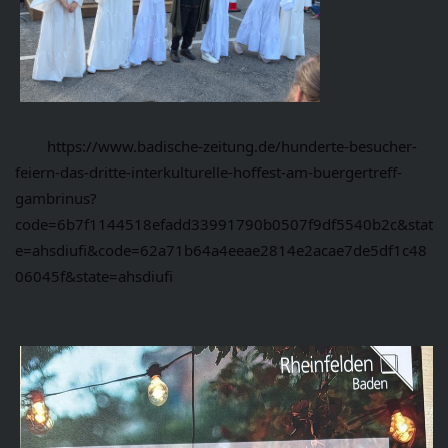
	https://www.badische-zeitung.de/hunderte-besucher-
feiern-das-dritte-interkulturelle-hoffest-am-buergertreff-
gambrinus?
code=6b7f1144518efadd33991790b0507f9df5540b2c&stat
e=ahsdiufi&code=62a71b64a4eeae2814e2acae7de5df1c48
06045f&state=ahsdiufi