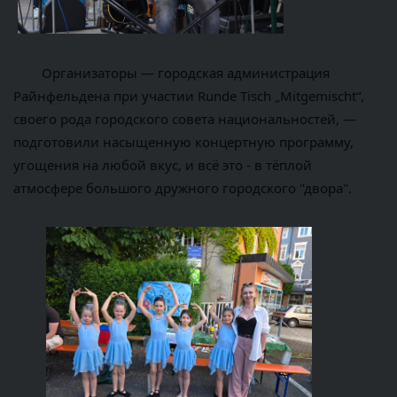
	Организаторы — городская администрация 
Райнфельдена при участии Runde Tisch „Mitgemischt“, 
своего рода городского совета национальностей, — 
подготовили насыщенную концертную программу, 
угощения на любой вкус, и всё это - в тёплой 
атмосфере большого дружного городского "двора".