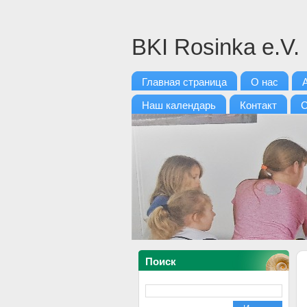
BKI Rosinka e.V.
Главная страница
О нас
Наш календарь
Контакт
С
Поиск