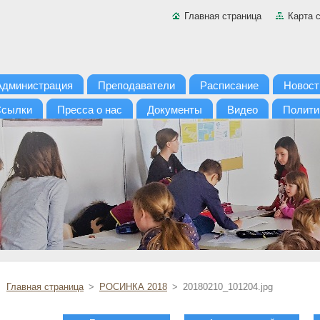
Главная страница
Карта 
Администрация
Преподаватели
Расписание
Новост
сылки
Пресса о нас
Документы
Видео
Полити
Главная страница
>
РОСИНКА 2018
>
20180210_101204.jpg