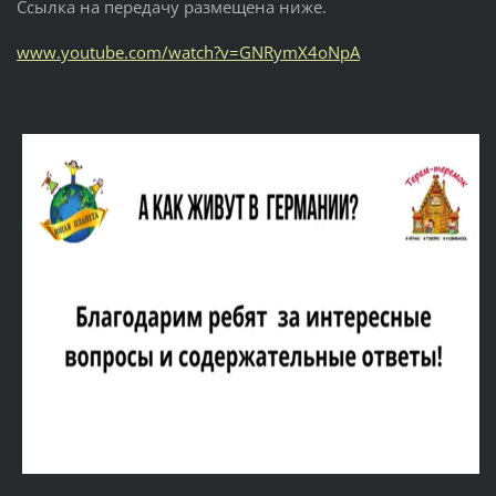
Ссылка на передачу размещена ниже.
www.youtube.com/watch?v=GNRymX4oNpA