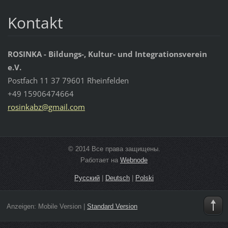
Kontakt
ROSINKA - Bildungs-, Kultur- und Integrationsverein
e.V.
Postfach 11 37 79601 Rheinfelden
+49 15906474664
rosinkab
z@gmail.
com
© 2014 Все права защищены.
Работает на
Webnode
Русский
|
Deutsch
|
Polski
Anzeigen:
Mobile Version
|
Standard Version