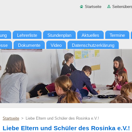
Startseite
Seitenübers
tung
Lehrerliste
Stundenplan
Aktuelles
Termine
esse
Dokumente
Video
Datenschutzerklärung
Startseite
>
Liebe Eltern und Schüler des Rosinka e.V.!
Liebe Eltern und Schüler des Rosinka e.V.!