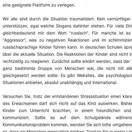
eine geeignete Plattform zu verlegen.
Wir alle sind durch die Situation traumatisiert. Kein vernünfti
unterstützen, egal welche Slogans dahinter stehen. Für viele Ein
gleichbedeutend mit dem Wort "russisch". Für manche ist e
"Aggressor", was zu negativen Reaktionen und im schlimmste
russischsprachige Kinder führen kann. In deutschen Schulen spr
über die aktuelle Situation. Die Reaktionen der Kinder sind nicht
rechtzeitig zu reagieren. Zunächst sollte erklärt werden, dass der 
ganz bestimmte Gruppe von Menschen war, die nicht mit all
gleichgesetzt werden sollte. Es gibt Websites, die psychologisch
Situationen anbieten, absolut unabhängig und international.
Versuchen Sie, trotz der entstandenen Stresssituation einen kla
des Erwachsenen darf sich nicht auf das Kind auswirken. Bisher
Kinder zum Unterricht brachten, in einem freundlichen und
kommuniziert. Sollte es auf dem Schulgelände währen
Kommunikationsproblem kommen, wenden Sie sich bitte umgehend 
ist, dass wir Menschen menschlich bleiben. Denken Sie in erster Lin