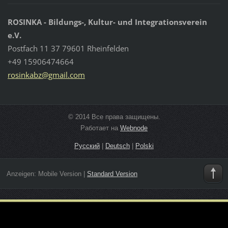
ROSINKA - Bildungs-, Kultur- und Integrationsverein
e.V.
Postfach 11 37 79601 Rheinfelden
+49 15906474664
rosinkab
z@gmail.
com
© 2014 Все права защищены.
Работает на
Webnode
Русский
|
Deutsch
|
Polski
Anzeigen:
Mobile Version
|
Standard Version